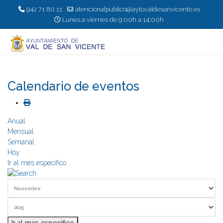
942 71 80 11
atencionalpublico@aytovaldesanvicente.es
Lunes a viernes de 9:00h a 14:00h
Calendario de eventos
Anual
Mensual
Semanal
Hoy
Ir al mes específico