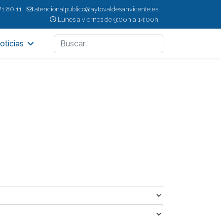
71 80 11
atencionalpublico@aytovaldesanvicente.es
Lunes a viernes de 9:00h a 14:00h
Buscar
oticias