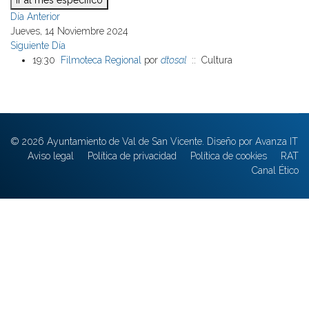
Ir al mes específico
Día Anterior
Jueves, 14 Noviembre 2024
Siguiente Día
19:30
Filmoteca Regional
por
dtosal
:: Cultura
© 2026 Ayuntamiento de Val de San Vicente. Diseño por Avanza IT
Aviso legal
Política de privacidad
Política de cookies
RAT
Canal Ético