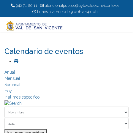
942 71 80 11
atencionalpublico@aytovaldesanvicente.es
Lunes a viernes de 9:00h a 14:00h
Calendario de eventos
Anual
Mensual
Semanal
Hoy
Ir al mes específico