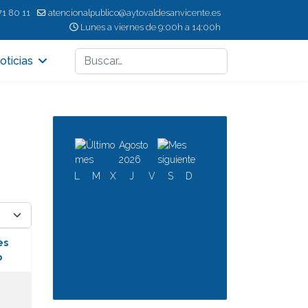
71 80 11
atencionalpublico@aytovaldesanvicente.es
Lunes a viernes de 9:00h a 14:00h
Buscar
oticias
Agosto
2026
L
M
X
J
V
S
D
1
2
3
4
5
6
7
8
9
d
10
11
12
13
14
15
16
17
18
19
20
21
22
23
es
24
25
26
27
28
29
30
o
31