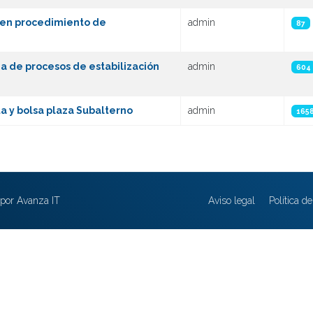
s en procedimiento de
admin
87
ia de procesos de estabilización
admin
604
ta y bolsa plaza Subalterno
admin
165
por Avanza IT
Aviso legal
Política d