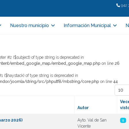
942 
Nuestro municipio
Información Municipal
N
ter #2 ($subject) of type string is deprecated in
/content/embed_google_map/embed_google_map.php
on line
26
1 ($haystack) of type string is deprecated in
endor/joomla/string/src/phputf8/mbstring/core.php
on line
44
Cantida
Vec
Autor
vist
marzo 2026)
Ayto. Val de San
0
Vicente