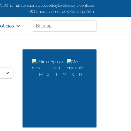
71 80 11
atencionalpublico@aytovaldesanvicente.es
Lunes a viernes de 9:00h a 14:00h
Buscar
oticias
Agosto
2026
L
M
X
J
V
S
D
1
2
3
4
5
6
7
8
9
10
11
12
13
14
15
16
17
18
19
20
21
22
23
24
25
26
27
28
29
30
31