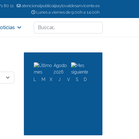
71 80 11
atencionalpublico@aytovaldesanvicente.es
Lunes a viernes de 9:00h a 14:00h
Buscar
oticias
Agosto
2026
L
M
X
J
V
S
D
1
2
3
4
5
6
7
8
9
10
11
12
13
14
15
16
17
18
19
20
21
22
23
24
25
26
27
28
29
30
31