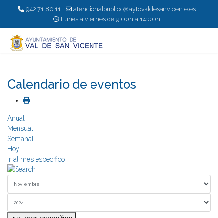
942 71 80 11
atencionalpublico@aytovaldesanvicente.es
Lunes a viernes de 9:00h a 14:00h
Calendario de eventos
Anual
Mensual
Semanal
Hoy
Ir al mes específico