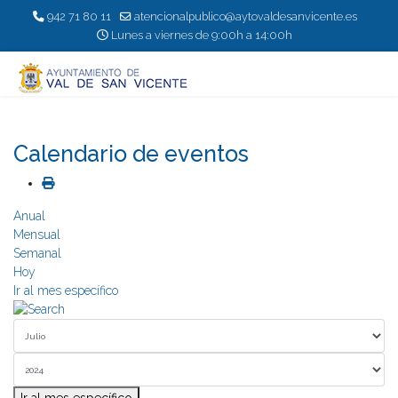
942 71 80 11
atencionalpublico@aytovaldesanvicente.es
Lunes a viernes de 9:00h a 14:00h
Calendario de eventos
Anual
Mensual
Semanal
Hoy
Ir al mes específico