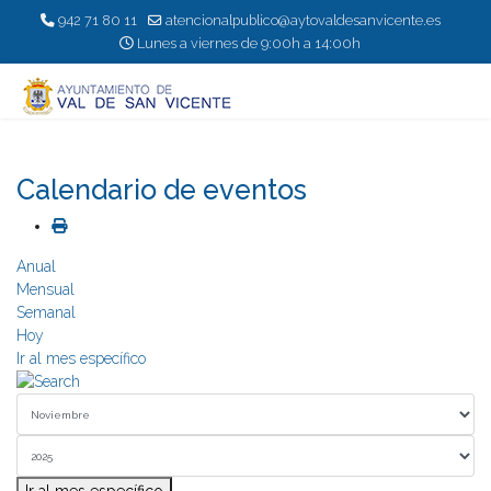
942 71 80 11
atencionalpublico@aytovaldesanvicente.es
Lunes a viernes de 9:00h a 14:00h
Calendario de eventos
Anual
Mensual
Semanal
Hoy
Ir al mes específico