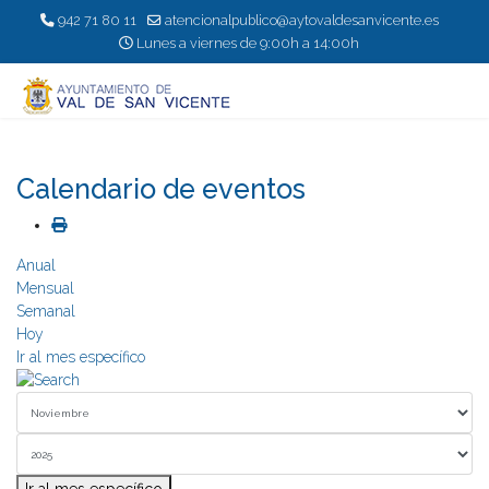
942 71 80 11
atencionalpublico@aytovaldesanvicente.es
Lunes a viernes de 9:00h a 14:00h
Calendario de eventos
Anual
Mensual
Semanal
Hoy
Ir al mes específico