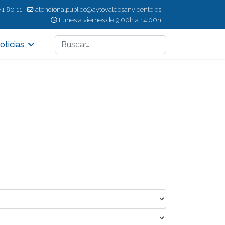
71 80 11
atencionalpublico@aytovaldesanvicente.es
Lunes a viernes de 9:00h a 14:00h
Buscar
oticias