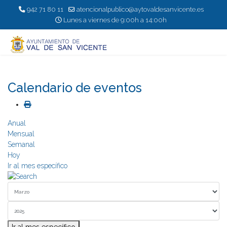
942 71 80 11
atencionalpublico@aytovaldesanvicente.es
Lunes a viernes de 9:00h a 14:00h
Calendario de eventos
Anual
Mensual
Semanal
Hoy
Ir al mes específico