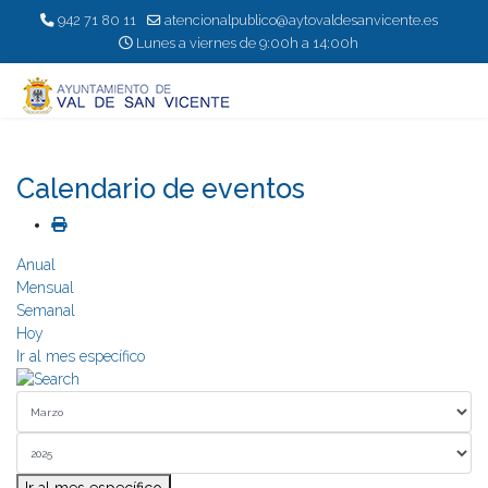
942 71 80 11
atencionalpublico@aytovaldesanvicente.es
Lunes a viernes de 9:00h a 14:00h
Calendario de eventos
Anual
Mensual
Semanal
Hoy
Ir al mes específico