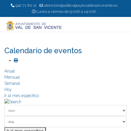
942 71 80 11
atencionalpublico@aytovaldesanvicente.es
Lunes a viernes de 9:00h a 14:00h
Calendario de eventos
Anual
Mensual
Semanal
Hoy
Ir al mes específico