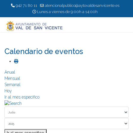
942 71 80 11
atencionalpublico@aytovaldesanvicente.es
Lunes a viernes de 9:00h a 14:00h
Calendario de eventos
Anual
Mensual
Semanal
Hoy
Ir al mes específico