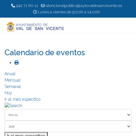
942 71 80 11
atencionalpublico@aytovaldesanvicente.es
Lunes a viernes de 9:00h a 14:00h
Calendario de eventos
Anual
Mensual
Semanal
Hoy
Ir al mes específico