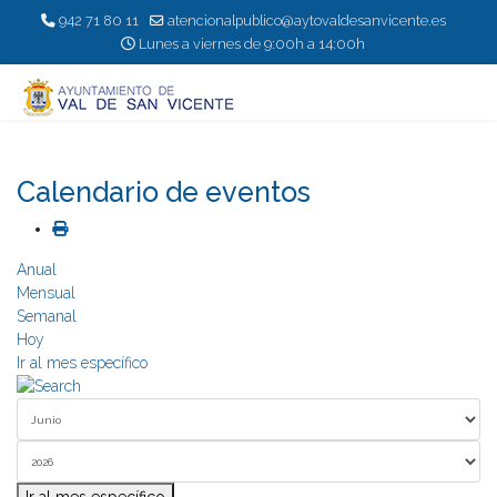
942 71 80 11
atencionalpublico@aytovaldesanvicente.es
Lunes a viernes de 9:00h a 14:00h
Calendario de eventos
Anual
Mensual
Semanal
Hoy
Ir al mes específico