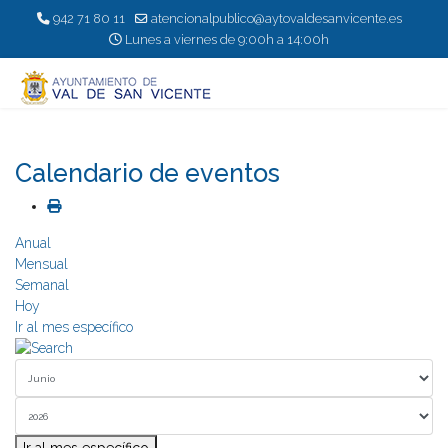
942 71 80 11
atencionalpublico@aytovaldesanvicente.es
Lunes a viernes de 9:00h a 14:00h
Calendario de eventos
Anual
Mensual
Semanal
Hoy
Ir al mes específico