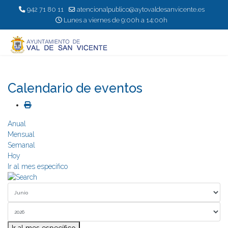
942 71 80 11
atencionalpublico@aytovaldesanvicente.es
Lunes a viernes de 9:00h a 14:00h
Calendario de eventos
Anual
Mensual
Semanal
Hoy
Ir al mes específico