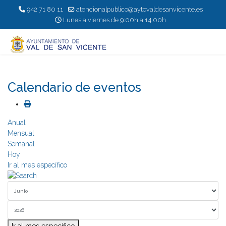
942 71 80 11
atencionalpublico@aytovaldesanvicente.es
Lunes a viernes de 9:00h a 14:00h
Calendario de eventos
Anual
Mensual
Semanal
Hoy
Ir al mes específico