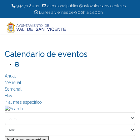
942 71 80 11
atencionalpublico@aytovaldesanvicente.es
Lunes a viernes de 9:00h a 14:00h
Calendario de eventos
Anual
Mensual
Semanal
Hoy
Ir al mes específico