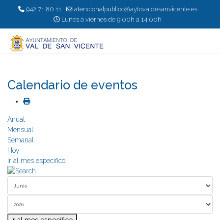
942 71 80 11
atencionalpublico@aytovaldesanvicente.es
Lunes a viernes de 9:00h a 14:00h
Calendario de eventos
Anual
Mensual
Semanal
Hoy
Ir al mes específico