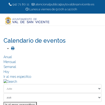
942 71 80 11
atencionalpublico@aytovaldesanvicente.es
Lunes a viernes de 9:00h a 14:00h
Calendario de eventos
Anual
Mensual
Semanal
Hoy
Ir al mes específico