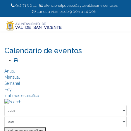
942 71 80 11
atencionalpublico@aytovaldesanvicente.es
Lunes a viernes de 9:00h a 14:00h
Calendario de eventos
Anual
Mensual
Semanal
Hoy
Ir al mes específico