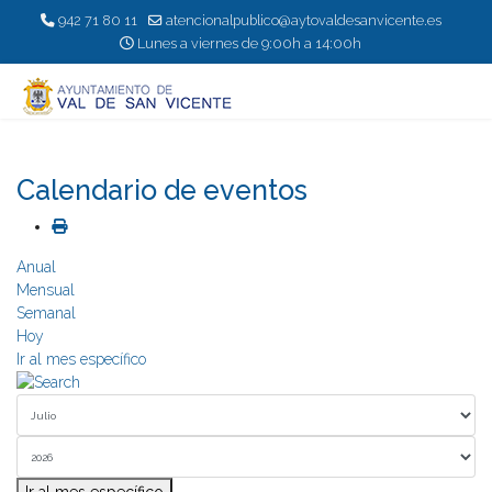
942 71 80 11
atencionalpublico@aytovaldesanvicente.es
Lunes a viernes de 9:00h a 14:00h
Calendario de eventos
Anual
Mensual
Semanal
Hoy
Ir al mes específico