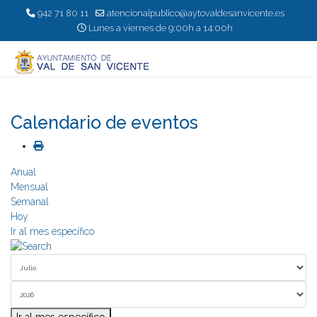
942 71 80 11
atencionalpublico@aytovaldesanvicente.es
Lunes a viernes de 9:00h a 14:00h
Calendario de eventos
Anual
Mensual
Semanal
Hoy
Ir al mes específico