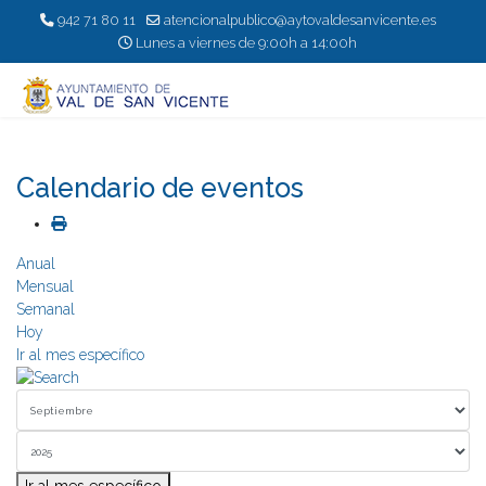
942 71 80 11
atencionalpublico@aytovaldesanvicente.es
Lunes a viernes de 9:00h a 14:00h
Calendario de eventos
Anual
Mensual
Semanal
Hoy
Ir al mes específico