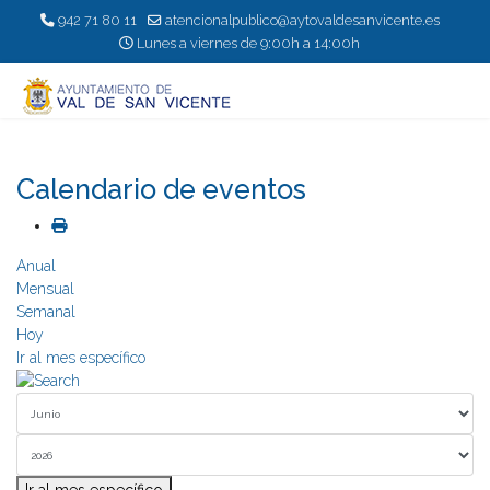
942 71 80 11
atencionalpublico@aytovaldesanvicente.es
Lunes a viernes de 9:00h a 14:00h
Calendario de eventos
Anual
Mensual
Semanal
Hoy
Ir al mes específico