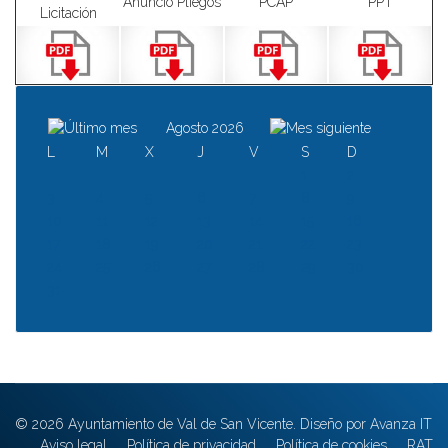
Anuncio Pliegos
PCAP
PPT
Licitación
Agosto 2026
L
M
X
J
V
S
D
1
2
3
4
5
6
7
8
9
10
11
12
13
14
15
16
17
18
19
20
21
22
23
24
25
26
27
28
29
30
31
© 2026 Ayuntamiento de Val de San Vicente. Diseño por Avanza IT
Aviso legal
Política de privacidad
Política de cookies
RAT