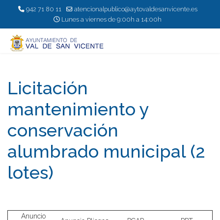
942 71 80 11
atencionalpublico@aytovaldesanvicente.es
Lunes a viernes de 9:00h a 14:00h
Licitación
mantenimiento y
conservación
alumbrado municipal (2
lotes)
Anuncio