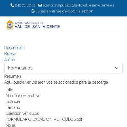
942 71 80 11
atencionalpublico@aytovaldesanvicente.es
Lunes a viernes de 9:00h a 14:00h
Descripción
Buscar
Arriba
Resúmen
Aquí puede ver los archivos seleccionados para la descarga
Title
Nombre del archivo
Licencia
Tamaño
Exención vehículos
FORMULARIO EXENCIÓN VEHÍCULOS.pdf
None