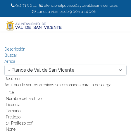
942 71 80 11
atencionalpublico@aytovaldesanvicente.es
Lunes a viernes de 9:00h a 14:00h
Descripción
Buscar
Arriba
Resúmen
Aquí puede ver los archivos seleccionados para la descarga
Title
Nombre del archivo
Licencia
Tamaño
Prellezo
14 Prellezo.pdf
None