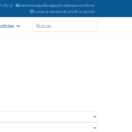
71 80 11
atencionalpublico@aytovaldesanvicente.es
Lunes a viernes de 9:00h a 14:00h
Buscar
oticias