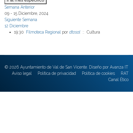
Ir al mes específico
Semana Anterior
09 - 15 Diciembre, 2024
Siguiente Semana
12 Diciembre
19:30
Filmoteca Regional
por
dtosal
:: Cultura
© 2026 Ayuntamiento de Val de San Vicente. Diseño por Avanza IT
Aviso legal
Política de privacidad
Política de cookies
RAT
Canal Ético