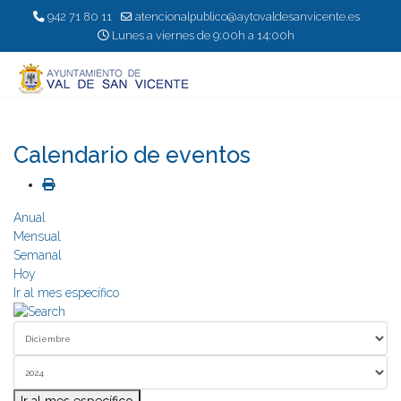
942 71 80 11
atencionalpublico@aytovaldesanvicente.es
Lunes a viernes de 9:00h a 14:00h
Calendario de eventos
Anual
Mensual
Semanal
Hoy
Ir al mes específico