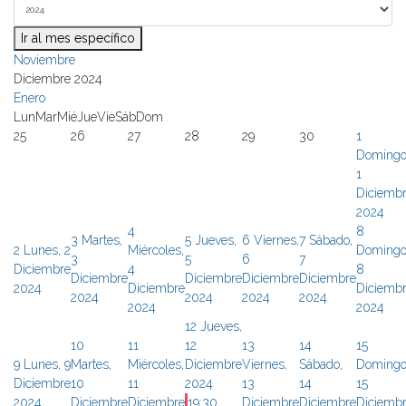
Ir al mes específico
Noviembre
Diciembre 2024
Enero
Lun
Mar
Mié
Jue
Vie
Sáb
Dom
25
26
27
28
29
30
1
Domingo
1
Diciemb
2024
4
8
3
Martes,
5
Jueves,
6
Viernes,
7
Sábado,
2
Lunes, 2
Miércoles,
Domingo
3
5
6
7
Diciembre
4
8
Diciembre
Diciembre
Diciembre
Diciembre
2024
Diciembre
Diciemb
2024
2024
2024
2024
2024
2024
12
Jueves,
10
11
12
13
14
15
9
Lunes, 9
Martes,
Miércoles,
Diciembre
Viernes,
Sábado,
Domingo
Diciembre
10
11
2024
13
14
15
2024
Diciembre
Diciembre
19:30
Diciembre
Diciembre
Diciemb