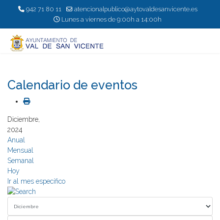
942 71 80 11
atencionalpublico@aytovaldesanvicente.es
Lunes a viernes de 9:00h a 14:00h
Calendario de eventos
Diciembre,
2024
Anual
Mensual
Semanal
Hoy
Ir al mes específico