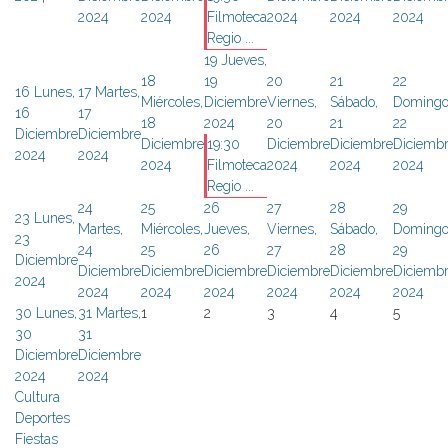
2024
2024
Filmoteca
2024
2024
2024
Regio ...
19
Jueves,
18
19
20
21
22
16
Lunes,
17
Martes,
Miércoles,
Diciembre
Viernes,
Sábado,
Domingo
16
17
18
2024
20
21
22
Diciembre
Diciembre
Diciembre
19:30
Diciembre
Diciembre
Diciemb
2024
2024
2024
Filmoteca
2024
2024
2024
Regio ...
24
25
26
27
28
29
23
Lunes,
Martes,
Miércoles,
Jueves,
Viernes,
Sábado,
Domingo
23
24
25
26
27
28
29
Diciembre
Diciembre
Diciembre
Diciembre
Diciembre
Diciembre
Diciemb
2024
2024
2024
2024
2024
2024
2024
30
Lunes,
31
Martes,
1
2
3
4
5
30
31
Diciembre
Diciembre
2024
2024
Cultura
Deportes
Fiestas