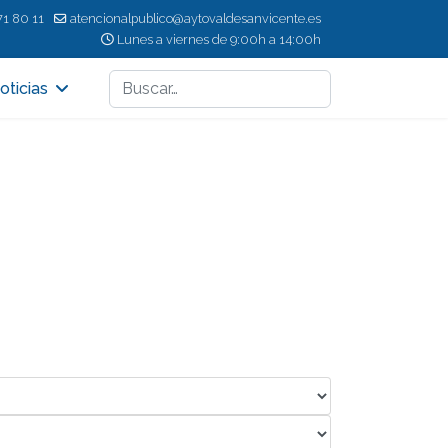
71 80 11
atencionalpublico@aytovaldesanvicente.es
Lunes a viernes de 9:00h a 14:00h
Buscar
oticias